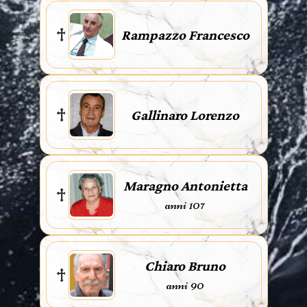
Rampazzo Francesco
Gallinaro Lorenzo
Maragno Antonietta
anni 107
Chiaro Bruno
anni 90