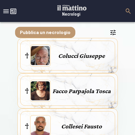
Necrologi
Pubblica un necrologio
Colucci Giuseppe
Facco Parpajola Tosca
Collesei Fausto