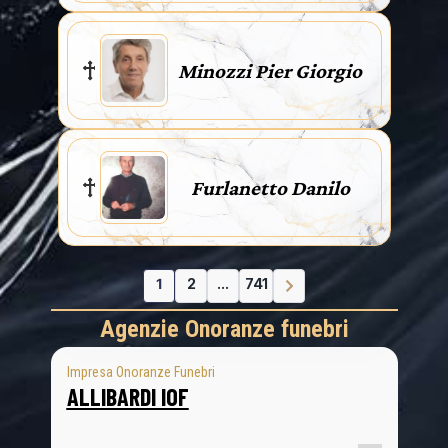
Minozzi Pier Giorgio
Furlanetto Danilo
1
2
...
741
Agenzie Onoranze funebri
Impresa Onoranze Funebri
ALLIBARDI IOF