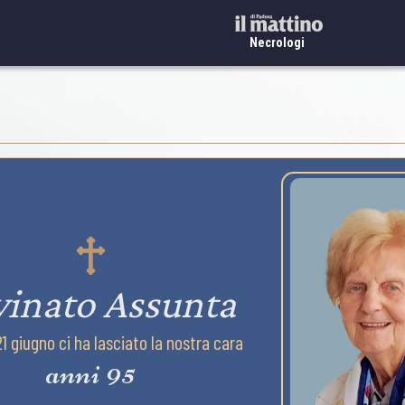
Necrologi
vinato Assunta
 21 giugno ci ha lasciato la nostra cara
anni 95