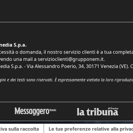
edia S.p.a.
cessità o domanda, il nostro servizio clienti è a tua comple
vendo una mail a
servizioclienti@grupponem.it
.
dia S.p.a. - Via Alessandro Poerio, 34, 30171 Venezia (VE). C
gini e dei testi sono riservati. È espressamente vietata la loro riprodu
iva sulla raccolta
Le tue preferenze relative alla priva