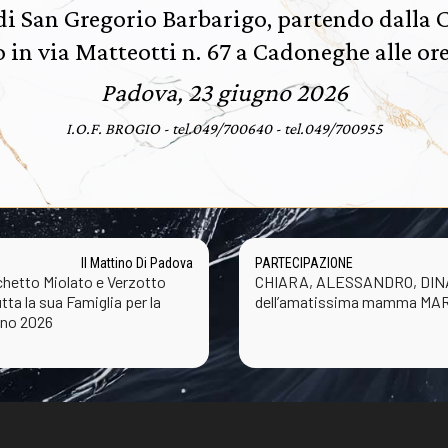
di San Gregorio Barbarigo, partendo dalla 
 in via Matteotti n. 67 a Cadoneghe alle ore
Padova, 23 giugno 2026
I.O.F. BROGIO - tel.049/700640 - tel.049/700955
Il Mattino Di Padova
PARTECIPAZIONE
rchetto Miolato e Verzotto
CHIARA, ALESSANDRO, DINA e
ta la sua Famiglia per la
dell’amatissima mamma MAR
gno 2026