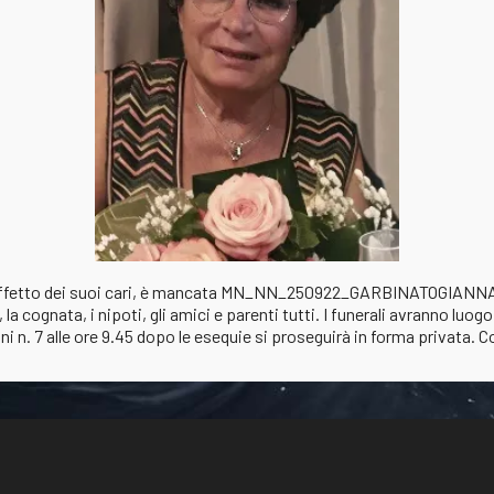
 dall'affetto dei suoi cari, è mancata MN_NN_250922_GARBINATOGI
 la cognata, i nipoti, gli amici e parenti tutti. I funerali avranno luo
ini n. 7 alle ore 9.45 dopo le esequie si proseguirà in forma privata