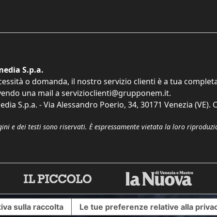
edia S.p.a.
cessità o domanda, il nostro servizio clienti è a tua comple
vendo una mail a
servizioclienti@grupponem.it
.
dia S.p.a. - Via Alessandro Poerio, 34, 30171 Venezia (VE). C
gini e dei testi sono riservati. È espressamente vietata la loro riprodu
iva sulla raccolta
Le tue preferenze relative alla priva