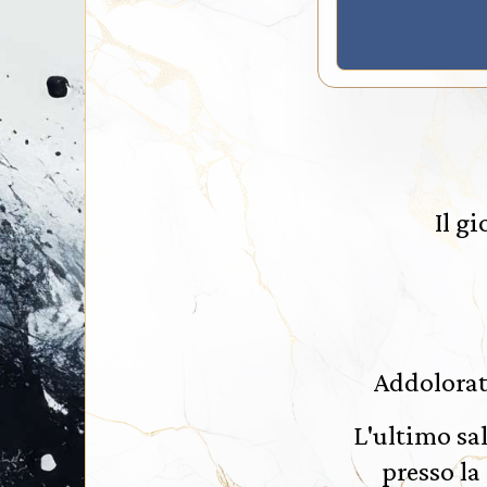
Il g
Addolorati
L'ultimo sa
presso la