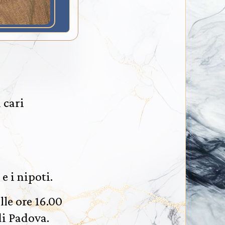
 cari
e i nipoti.
le ore 16.00
di Padova.