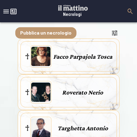
Necrologi
Pubblica un necrologio
Facco Parpajola Tosca
Roverato Nerio
Targhetta Antonio