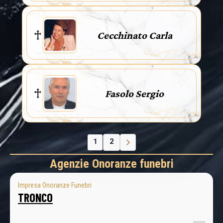
Cecchinato Carla
Fasolo Sergio
1
2
Agenzie Onoranze funebri
Impresa Onoranze Funebri
TRONCO