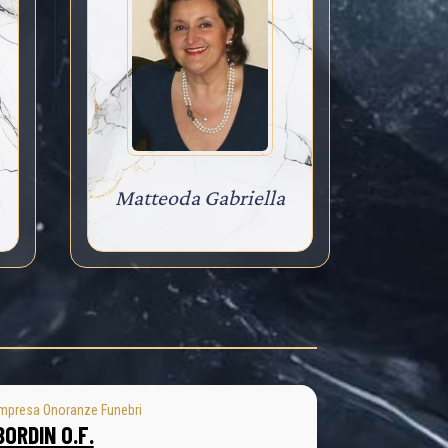
Matteoda Gabriella
mpresa Onoranze Funebri
BORDIN O.F.