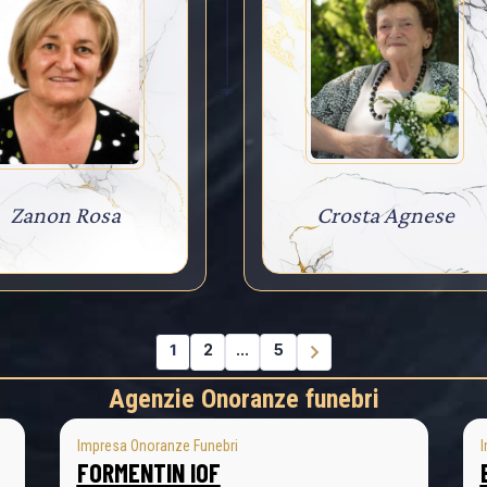
Zanon Rosa
Crosta Agnese
1
2
...
5
Agenzie Onoranze funebri
Impresa Onoranze Funebri
I
FORMENTIN IOF