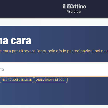
Necrologi
na cara
e cara per ritrovare l'annuncio e/o le partecipazioni nel no
NECROLOGI DEL MESE
ANNIVERSARI DI OGGI