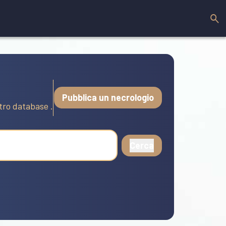
Pubblica un necrologio
stro database .