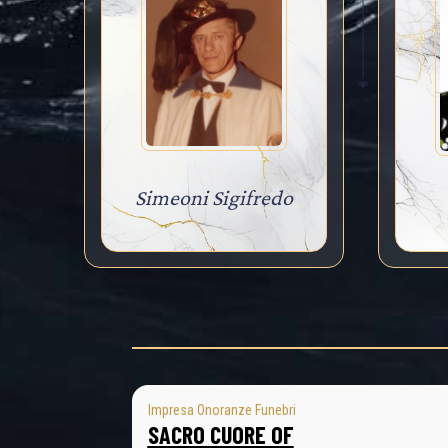
Simeoni Sigifredo
Impresa Onoranze Funebri
SACRO CUORE OF