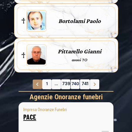
Bortolami Paolo
Pittarello Gianni
anni 70
1
...
739
740
741
Agenzie Onoranze funebri
Impresa Onoranze Funebri
PACE