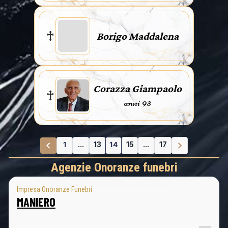
Borigo Maddalena
Corazza Giampaolo
anni 93
1
...
13
14
15
...
17
Agenzie Onoranze funebri
Impresa Onoranze Funebri
MANIERO