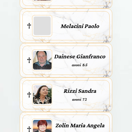
Melacini Paolo
Dainese Gianfranco
anni 85
Rizzi Sandra
anni 72
Zolin Maria Angela