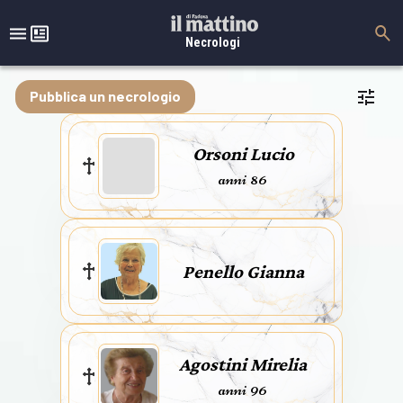
Necrologi
Pubblica un necrologio
Orsoni Lucio
anni 86
Penello Gianna
Agostini Mirelia
anni 96