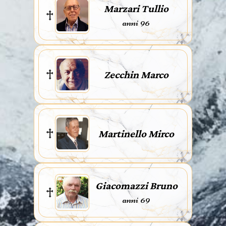
Marzari Tullio
anni 96
Zecchin Marco
Martinello Mirco
Giacomazzi Bruno
anni 69